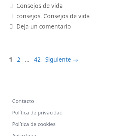
Categorías
Consejos de vida
Etiquetas
consejos
,
Consejos de vida
Deja un comentario
Página
Página
Página
1
2
…
42
Siguiente
→
Contacto
Política de privacidad
Política de cookies
Aviso legal