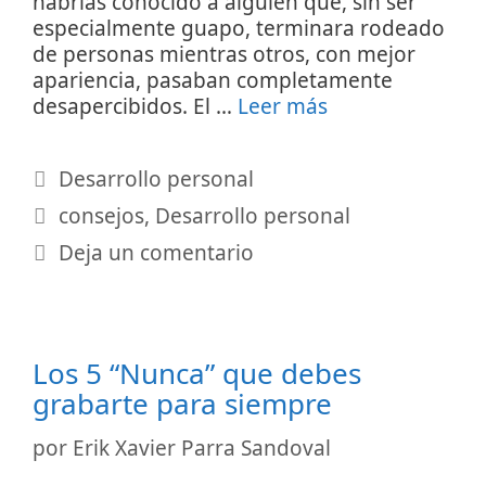
habrías conocido a alguien que, sin ser
especialmente guapo, terminara rodeado
de personas mientras otros, con mejor
apariencia, pasaban completamente
desapercibidos. El …
Leer más
Categorías
Desarrollo personal
Etiquetas
consejos
,
Desarrollo personal
Deja un comentario
Los 5 “Nunca” que debes
grabarte para siempre
por
Erik Xavier Parra Sandoval