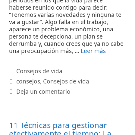
periodos en los que la vida parece
haberse reunido contigo para decir:
“Tenemos varias novedades y ninguna te
va a gustar”. Algo falla en el trabajo,
aparece un problema económico, una
persona te decepciona, un plan se
derrumba y, cuando crees que ya no cabe
una preocupación más, …
Leer más
Categorías
Consejos de vida
Etiquetas
consejos
,
Consejos de vida
Deja un comentario
11 Técnicas para gestionar
efectivamente el tiempo: La