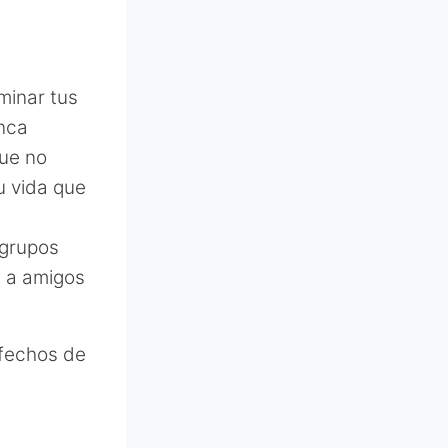
minar tus
unca
que no
u vida que
 grupos
e a amigos
sfechos de