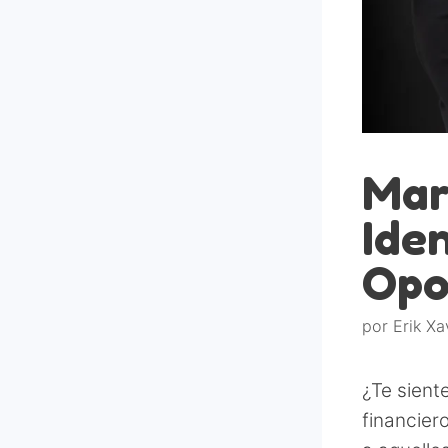
Mar
Iden
Opo
por
Erik Xa
¿Te sient
financier