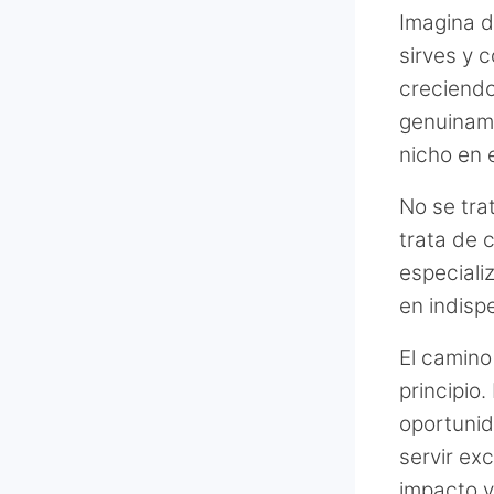
Imagina 
sirves y 
creciendo
genuiname
nicho en 
No se tra
trata de c
especiali
en indisp
El camino
principio.
oportunid
servir ex
impacto y