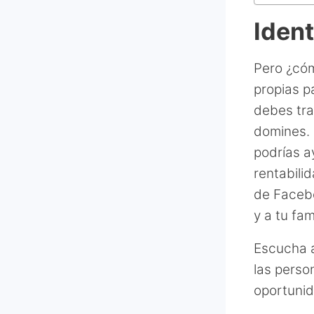
Ident
Pero ¿cóm
propias p
debes tra
domines. 
podrías a
rentabili
de Facebo
y a tu fami
Escucha a
las perso
oportunid