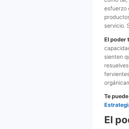
esfuerzo 
productos
servicio.
El poder 
capacidad
sienten q
resuelves
ferviente
orgánica
Te puede
Estrategi
El po