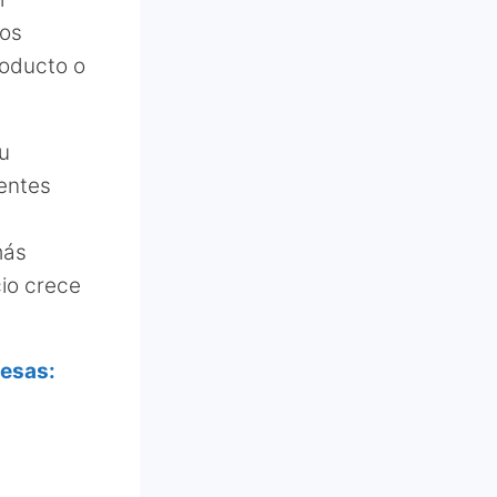
los
roducto o
u
entes
más
cio crece
resas: