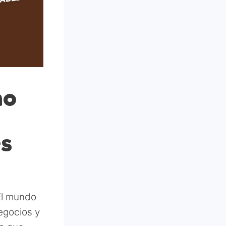
mo
s
El mundo
egocios y