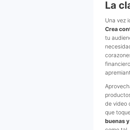
La cl
Una vez i
Crea con
tu audien
necesidad
corazone
financier
apremian
Aprovecha
productos
de video 
que toque
buenas y
como tal,