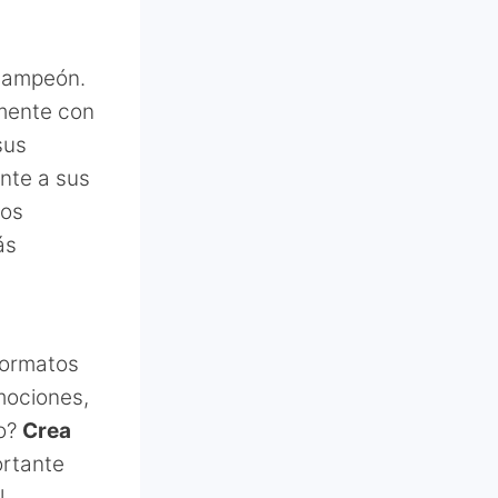
 campeón.
mente con
sus
nte a sus
tos
ás
formatos
mociones,
to?
Crea
ortante
l