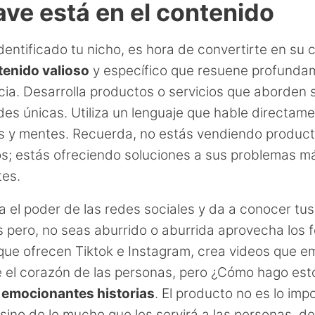
ave está en el contenido
dentificado tu nicho, es hora de convertirte en su
tenido valioso
y específico que resuene profunda
cia. Desarrolla productos o servicios que aborden 
es únicas. Utiliza un lenguaje que hable directame
s y mentes. Recuerda, no estás vendiendo produc
os; estás ofreciendo soluciones a sus problemas m
tes.
 el poder de las redes sociales y da a conocer tus
 pero, no seas aburrido o aburrida aprovecha los 
que ofrecen Tiktok e Instagram, crea videos que e
 el corazón de las personas, pero ¿Cómo hago es
 emocionantes historias
. El producto no es lo imp
 sino de lo mucho que les servirá a las personas, de