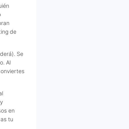
uién
o
oran
ting de
derá). Se
o. Al
conviertes
al
 y
sos en
cas tu