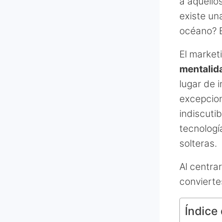
a aquello
existe un
océano? E
El market
mentalid
lugar de i
excepcion
indiscuti
tecnologí
solteras.
Al centra
convierte
Índice 