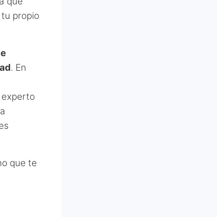
ra que
 tu propio
de
dad
. En
 experto
la
res
no que te