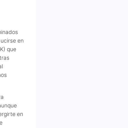
minados
ducirse en
NK) que
tras
al
nos
ra
 aunque
ergirte en
te