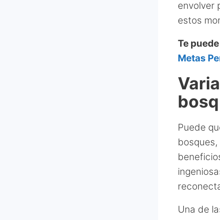
envolver 
estos mo
Te puede
Metas Pe
Vari
bosq
Puede que
bosques, 
beneficio
ingeniosa
reconecta
Una de la