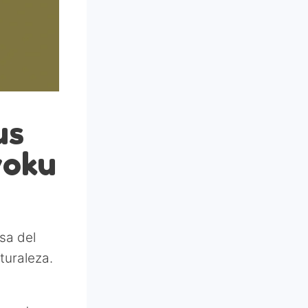
us
yoku
sa del
turaleza.