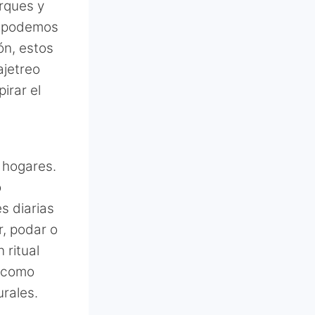
rques y
e podemos
ón, estos
ajetreo
irar el
 hogares.
o
s diarias
r, podar o
 ritual
s como
urales.