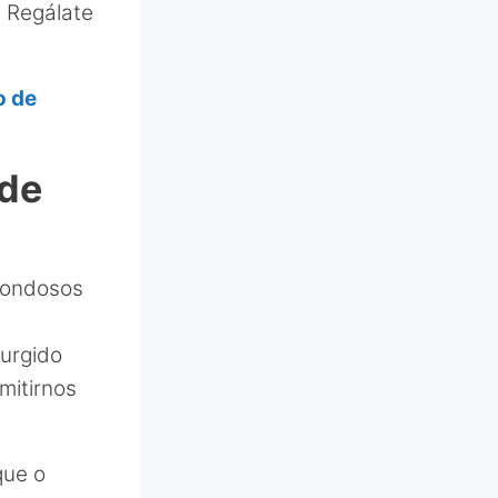
. Regálate
o de
 de
frondosos
surgido
mitirnos
que o