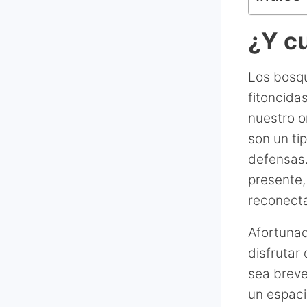
¿Y cu
Los bosq
fitoncida
nuestro o
son un ti
defensas.
presente,
reconect
Afortunad
disfrutar
sea breve
un espaci