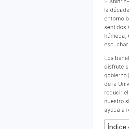
El shinri
la década
entorno b
sentidos 
húmeda, o
escuchar 
Los benef
disfrute 
gobierno 
de la Uni
reducir e
nuestro s
ayuda a r
Índice 