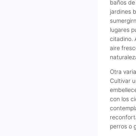
baños de 
jardines 
sumergirn
lugares p
citadino.
aire fres
naturalez
Otra vari
Cultivar u
embellece
con los ci
contempla
reconfor
perros o 