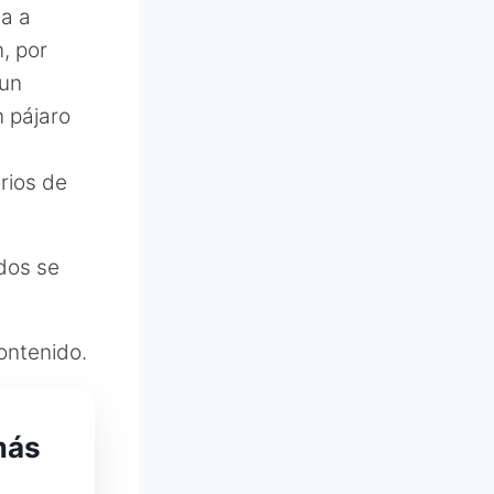
ta a
, por
 un
n pájaro
rios de
dos se
ontenido.
más