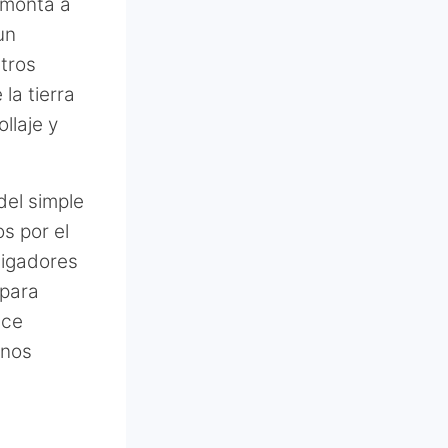
remonta a
un
tros
la tierra
llaje y
del simple
s por el
tigadores
 para
ece
 nos