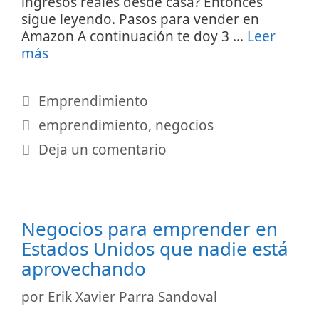
ingresos reales desde casa? Entonces
sigue leyendo. Pasos para vender en
Amazon A continuación te doy 3 …
Leer
más
Categorías
Emprendimiento
Etiquetas
emprendimiento
,
negocios
Deja un comentario
Negocios para emprender en
Estados Unidos que nadie está
aprovechando
por
Erik Xavier Parra Sandoval