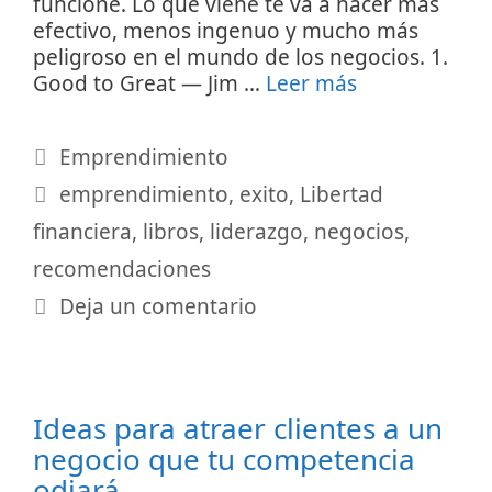
funcione. Lo que viene te va a hacer más
efectivo, menos ingenuo y mucho más
peligroso en el mundo de los negocios. 1.
Good to Great — Jim …
Leer más
Categorías
Emprendimiento
Etiquetas
emprendimiento
,
exito
,
Libertad
financiera
,
libros
,
liderazgo
,
negocios
,
recomendaciones
Deja un comentario
Ideas para atraer clientes a un
negocio que tu competencia
odiará