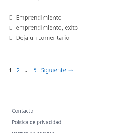
Categorías
Emprendimiento
Etiquetas
emprendimiento
,
exito
Deja un comentario
Página
Página
Página
1
2
…
5
Siguiente
→
Contacto
Política de privacidad