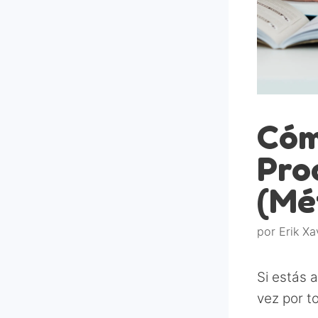
Cóm
Pro
(Mé
por
Erik Xa
Si estás 
vez por t