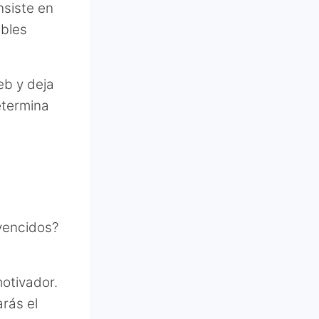
siste en
ibles
eb y deja
etermina
 vencidos?
otivador.
arás el