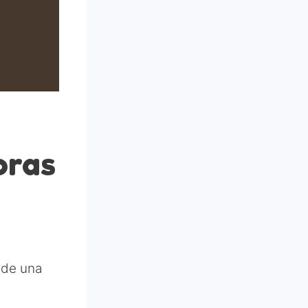
oras
de una