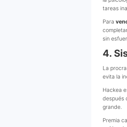
tareas in
Para
venc
completam
sin esfue
4. S
La procra
evita la 
Hackea e
después d
grande.
Premia ca