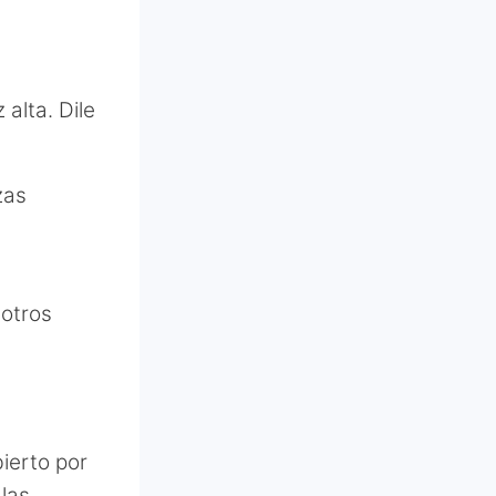
alta. Dile
zas
 otros
ierto por
 las