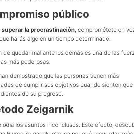
ompromiso público
s
superar la procrastinación
, comprométete en voz 
 que harás algo en un tiempo determinado.
n de quedar mal ante los demás es una de las fuer
cas más poderosas.
han demostrado que las personas tienen más
dades de cumplir sus objetivos cuando sienten que
dientes de su progreso.
étodo Zeigarnik
o odia los asuntos inconclusos. Este efecto, descub
oga Bluma Zeigarnik, explica por qué recuerdas más