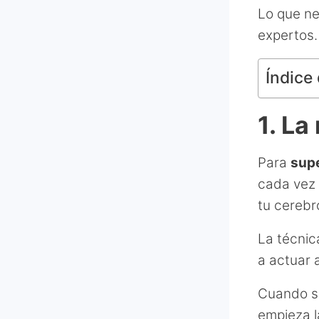
Lo que ne
expertos.
Índice 
1. La
Para
supe
cada vez 
tu cerebr
La técnic
a actuar 
Cuando si
empieza l