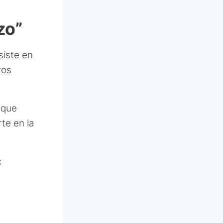
zo”
iste en
ros
n que
te en la
: