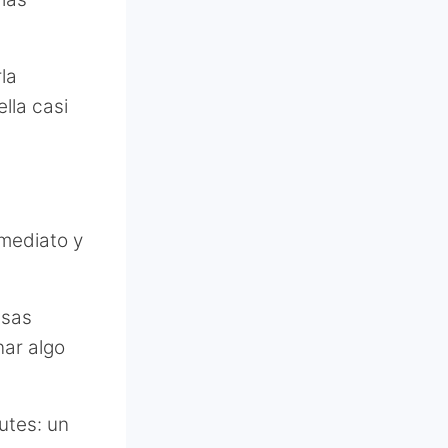
rla
lla casi
nmediato y
nsas
ar algo
utes: un