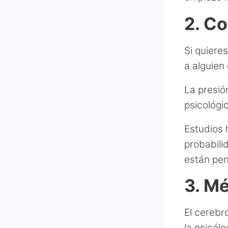
2. C
Si quiere
a alguien
La presió
psicológi
Estudios 
probabili
están pen
3. M
El cerebr
la psicól