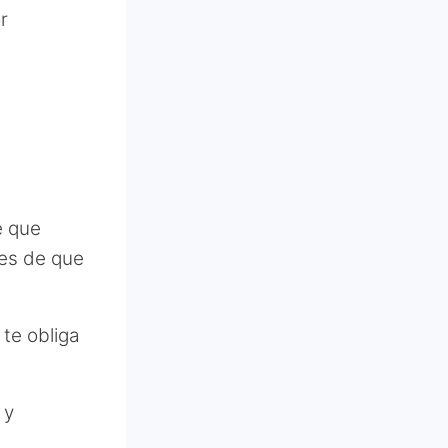
r
e que
es de que
te obliga
 y