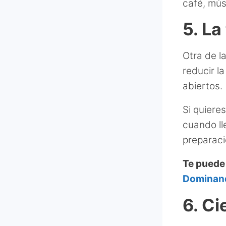
café, mús
5. La
Otra de l
reducir la
abiertos.
Si quieres
cuando ll
preparació
Te puede
Dominand
6. Ci