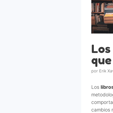
Los
que
por
Erik Xa
Los
libro
metodolo
comportam
cambios m