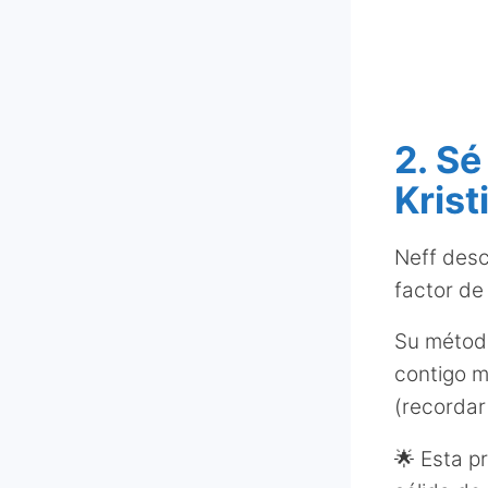
2. S
Krist
Neff desc
factor de
Su método
contigo m
(recordar
🌟 Esta pr