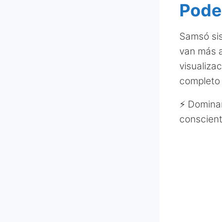
Pode
Samsó sis
van más a
visualiza
completo 
⚡ Dominar
conscient