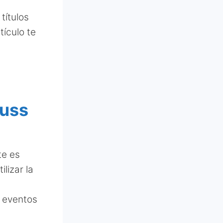
títulos
tículo te
Russ
te es
lizar la
o eventos