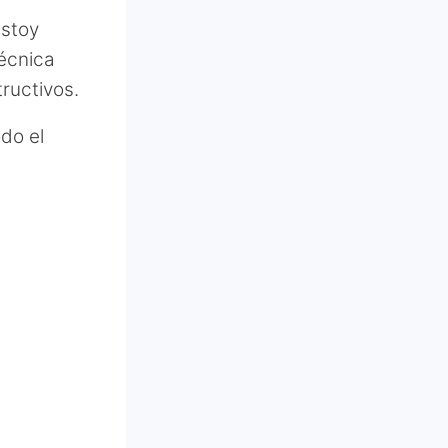
estoy
técnica
ructivos.
odo el