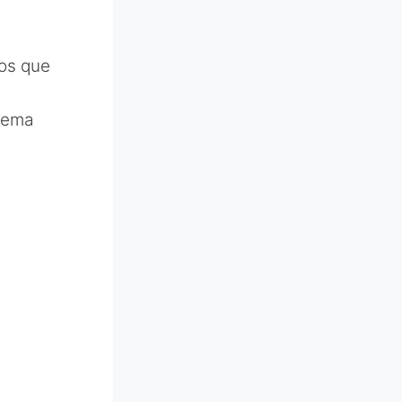
cos que
stema