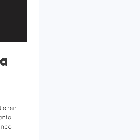
da
tienen
ento,
ando