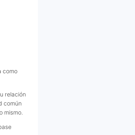
ma como
u relación
ad común
no mismo.
 base