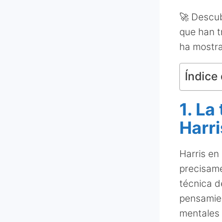
🚀 Descub
que han t
ha mostr
Índice 
1. La
Harri
Harris en 
precisamen
técnica d
pensamien
mentales 