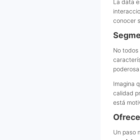
La data e
interacci
conocer 
Segmen
No todos 
caracterí
poderosa 
Imagina q
calidad p
está moti
Ofrece
Un paso m