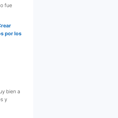
to fue
Crear
s por los
uy bien a
es y