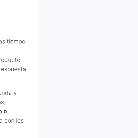
vas tiempo
producto
 respuesta
unda y
s,
o o
a con los