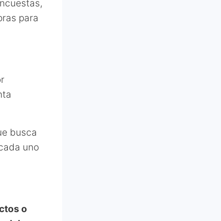
encuestas,
pras para
or
nta
ue busca
 cada uno
ctos o