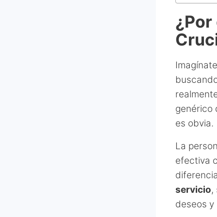
¿Por 
Cruc
Imagínate
buscand
realmente
genérico 
es obvia.
La person
efectiva 
diferenci
servicio
,
deseos y 