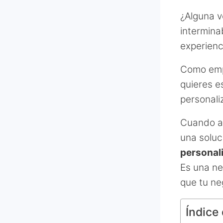
¿Alguna v
intermina
experienc
Como empr
quieres e
personali
Cuando al
una soluc
personali
Es una ne
que tu ne
Índice 