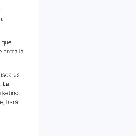
a
sa
o que
 entra la
busca es
.
La
rketing.
e, hará