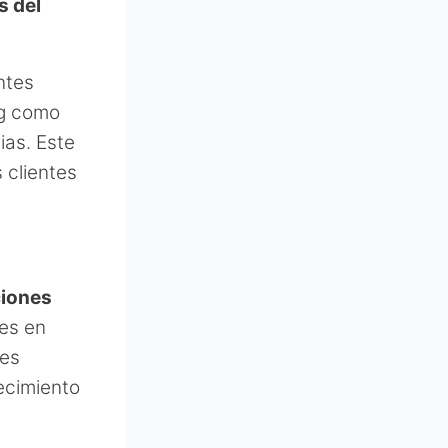
s del
ntes
ng como
ias. Este
 clientes
ciones
nes en
nes
ecimiento