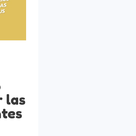
o
 las
ntes