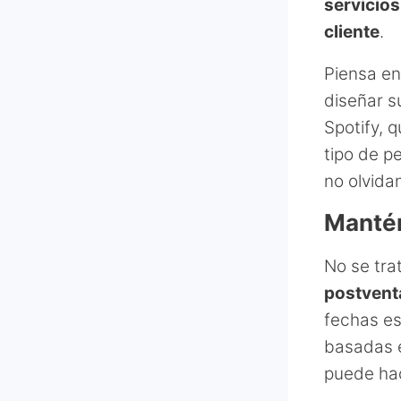
servicios
cliente
.
Piensa en
diseñar s
Spotify, 
tipo de p
no olvida
Mantén
No se tra
postvent
fechas es
basadas e
puede hac