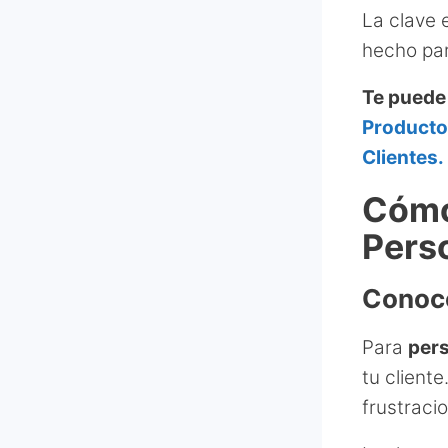
La clave 
hecho par
Te puede
Producto
Clientes.
Cómo
Pers
Conoce
Para
pers
tu client
frustraci