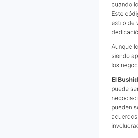
cuando lo
Este códi
estilo de
dedicació
Aunque lo
siendo ap
los negoc
El Bushid
puede ser
negociaci
pueden se
acuerdos 
involucra