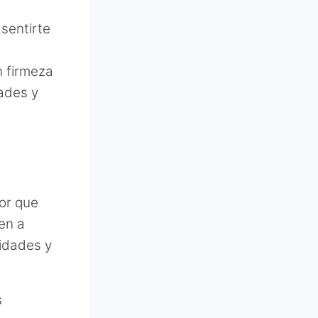
sentirte
n firmeza
dades y
dor que
en a
idades y
s