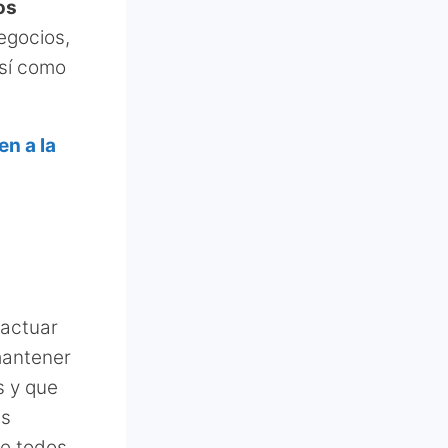
os
egocios,
así como
n a la
 actuar
mantener
s y que
as
de todos