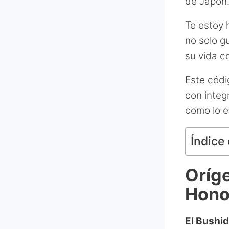
de Japón
Te estoy 
no solo g
su vida co
Este códi
con integ
como lo e
Índice 
Oríge
Hono
El Bushid