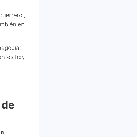
 guerrero”,
ambién en
negociar
vantes hoy
 de
ón
,