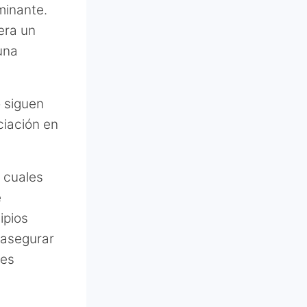
minante.
era un
 una
o siguen
ciación en
 cuales
e
ipios
 asegurar
tes