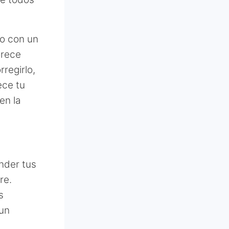
o con un
orece
rregirlo,
ece tu
en la
ender tus
re.
s
 un