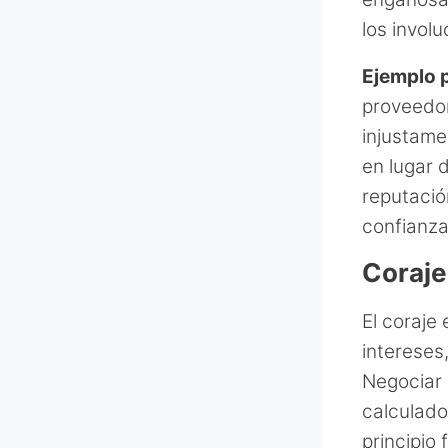
los invol
Ejemplo p
proveedor
injustamen
en lugar 
reputació
confianza
Coraje
El coraje 
intereses
Negociar 
calculado
principio