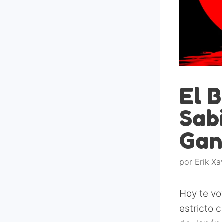
El 
Sab
Gan
por
Erik Xa
Hoy te vo
estricto c