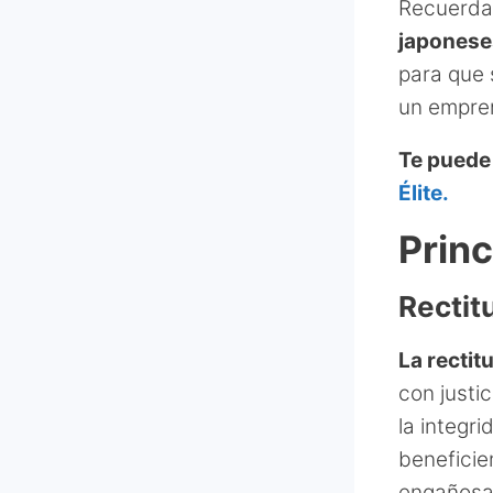
Recuerda
japonese
para que 
un empre
Te puede
Élite.
Princ
Rectit
La rectit
con justi
la integr
beneficie
engañosas