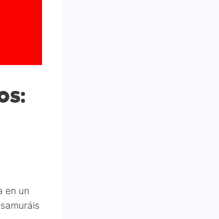
os:
a en un
s samuráis