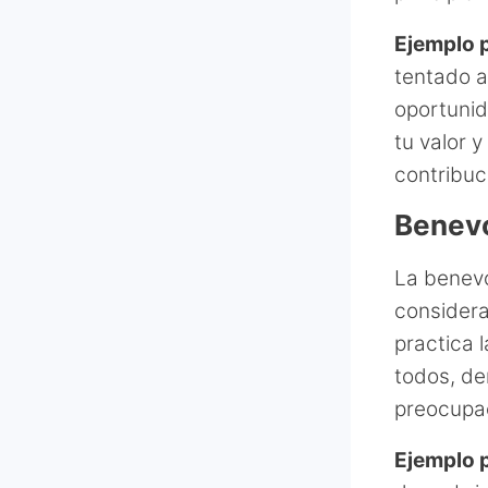
Ejemplo p
tentado a
oportunid
tu valor 
contribuc
Benevo
La benevo
considera
practica 
todos, de
preocupac
Ejemplo p